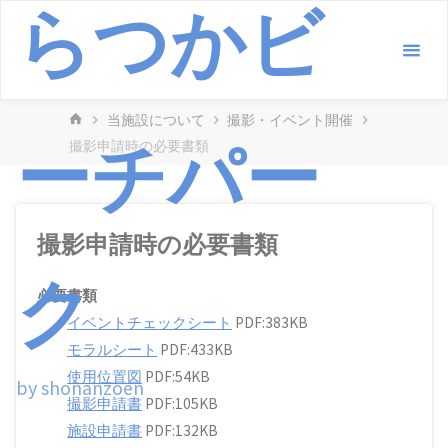
らつかビ
コ
ン
テ
ン
ホ
当施設について
撮影・イベント開催
ツ
ーチパー
ー
撮影申請時の必要書類
へ
ム
ス
キ
ッ
撮影申請時の必要書類
プ
ク
必要書類
イベントチェックシート
PDF:383KB
モラルシート
PDF:433KB
使用位置図
PDF:54KB
by shonanzoen
撮影申請書
PDF:105KB
施設申請書
PDF:132KB