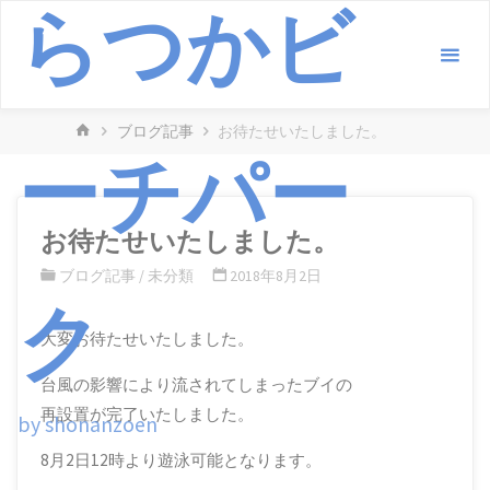
らつかビ
コ
ン
テ
ン
ホ
ブログ記事
お待たせいたしました。
ツ
ーチパー
ー
へ
ム
ス
キ
お待たせいたしました。
ッ
ブログ記事
/
未分類
2018年8月2日
プ
ク
大変お待たせいたしました。
台風の影響により流されてしまったブイの
再設置が完了いたしました。
by shonanzoen
8月2日12時より遊泳可能となります。