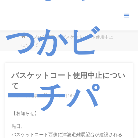
コ
ン
テ
つかビ
ン
ホ
ブログ記事
バスケットコート使用中止
ツ
ー
について
へ
ム
ス
キ
ッ
バスケットコート使用中止につい
ーチパ
プ
て
ブログ記事
2020年1月16日
【お知らせ】
先日、
バスケットコート西側に津波避難展望台が建設される