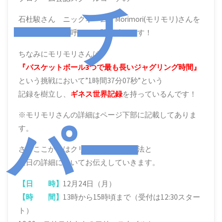
ーチ
石杜駿さん ニックネーム：Morimori(モリモリ)さんを
コーチとしてお呼びして開催致します！
ちなみにモリモリさんは
『バスケットボール3つで最も長いジャグリング時間』
という挑戦において”1時間37分07秒”という
記録を樹立し、
ギネス世界記録
を持っているんです！
パー
※モリモリさんの詳細はページ下部に記載してありま
す。
さてここからはクリニックの参加方法と
当日の詳細についてお伝えしていきます。
【日 時】
12月24日（月）
【時 間】
13時から15時頃まで（受付は12:30スター
ト）