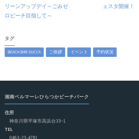
リーンアップデイ～ごみゼ
ェスタ開催！
ロビーチ目指して～
タグ
BEACH BAR SUCCA
ご挨拶
イベント
予約状況
湘南ベルマーレひらつかビーチパーク
住所
神奈川県平塚市高浜台33−1
TEL
0463-23-4781