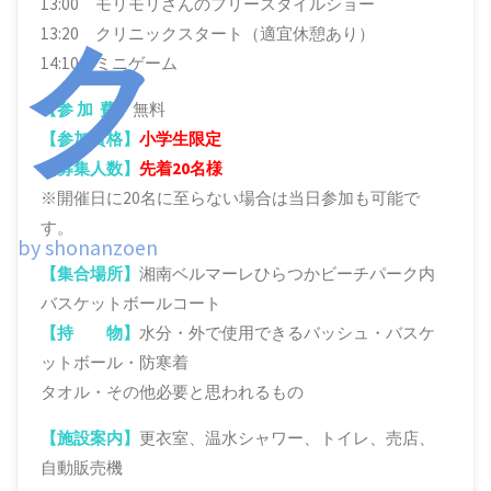
13:00 モリモリさんのフリースタイルショー
ク
13:20 クリニックスタート（適宜休憩あり）
14:10 ミニゲーム
【参 加 費】
無料
【参加資格】
小学生限定
【募集人数】
先着20名様
※開催日に20名に至らない場合は当日参加も可能で
す。
by shonanzoen
【集合場所】
湘南ベルマーレひらつかビーチパーク内
バスケットボールコート
【持 物】
水分・外で使用できるバッシュ・バスケ
ットボール・防寒着
タオル・その他必要と思われるもの
【施設案内】
更衣室、温水シャワー、トイレ、売店、
自動販売機