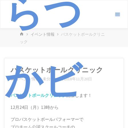
らつ
コ
ン
テ
ン
ホ
イベント情報
バスケットボールクリニ
ツ
ー
ック
へ
ム
ス
かビ
キ
ッ
バスケットボールクリニック
プ
イベント情報
/
未分類
2018年11月20日
バスケットボールクリニック
開催します！
12月24日（月）13時から
プロバスケットボールパフォーマーで
プロチーム公認スクールコーチの