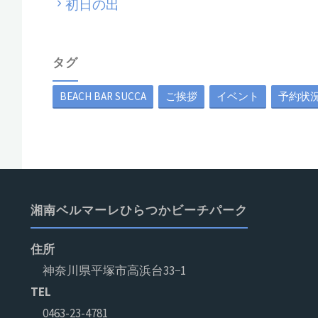
初日の出
タグ
BEACH BAR SUCCA
ご挨拶
イベント
予約状
湘南ベルマーレひらつかビーチパーク
住所
神奈川県平塚市高浜台33−1
TEL
0463-23-4781