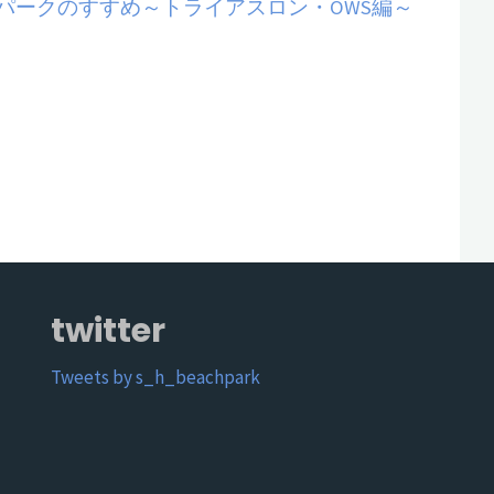
パークのすすめ～トライアスロン・OWS編～
twitter
Tweets by s_h_beachpark