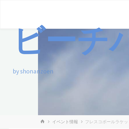
コ
ン
テ
ビーチ
ン
ツ
へ
ス
キ
by shonanzoen
ッ
プ
ホ
イベント情報
フレスコボールラケッ
ー