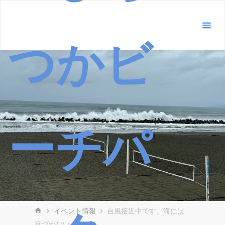
コ
ン
テ
つかビ
ン
ツ
へ
ス
キ
ッ
ーチパ
プ
ホ
イベント情報
台風接近中です。海には
ー
近づかないように！