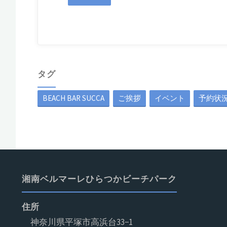
タグ
BEACH BAR SUCCA
ご挨拶
イベント
予約状
湘南ベルマーレひらつかビーチパーク
住所
神奈川県平塚市高浜台33−1