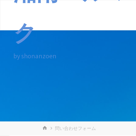
コ
ン
ク
テ
ン
ツ
へ
by shonanzoen
ス
キ
ッ
プ
ホ
問い合わせフォーム
ー