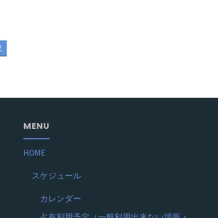
況
MENU
HOME
スケジュール
カレンダー
占有利用予定（一般利用出来ない場所・