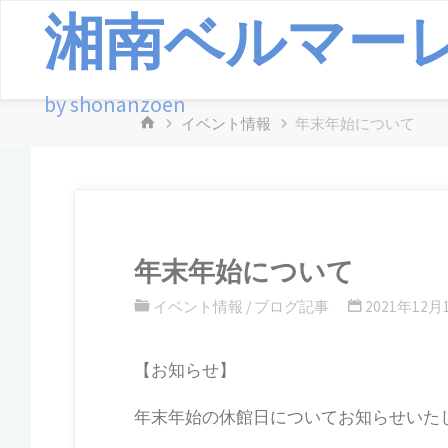
湘南ベルマー
コ
ン
テ
by shonanzoen
ン
ホ
イベント情報
年末年始について
ツ
ー
へ
ム
ス
キ
ッ
年末年始について
プ
イベント情報
/
ブログ記事
2021年12月
【お知らせ】
年末年始の休館日についてお知らせいた