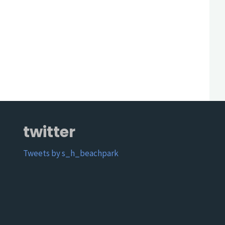
twitter
Tweets by s_h_beachpark