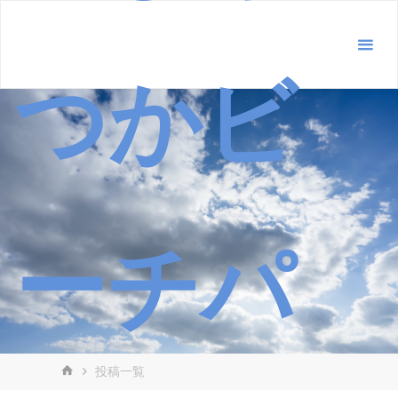
コ
ン
テ
つかビ
ン
ツ
へ
ス
キ
ッ
プ
ーチパ
ホ
投稿一覧
ー