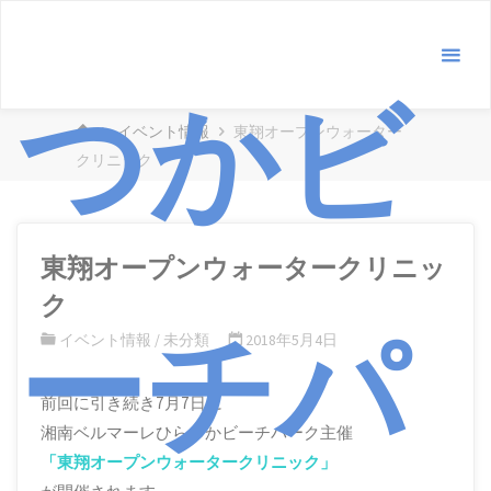
コ
ン
テ
つかビ
ン
ホ
イベント情報
東翔オープンウォーター
ツ
ー
クリニック
へ
ム
ス
キ
ッ
東翔オープンウォータークリニッ
プ
ク
ーチパ
イベント情報
/
未分類
2018年5月4日
前回に引き続き7月7日に
湘南ベルマーレひらつかビーチパーク主催
「東翔オープンウォータークリニック」