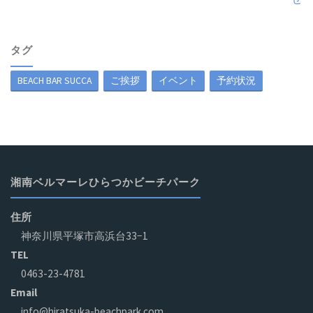
タグ
BEACH BAR SUCCA
ご挨拶
イベント
予約状況
湘南ベルマーレひらつかビーチパーク
住所
神奈川県平塚市高浜台33−1
TEL
0463-23-4781
Email
info@hiratsuka-beachpark.com