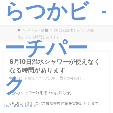
らつかビ
コ
ン
テ
ン
ホ
イベント情報
6月10日温水シャワーが使
ツ
ー
ーチパー
えなくなる時間があります
へ
ム
ス
キ
ッ
6月10日温水シャワーが使えなく
プ
なる時間があります
ク
イベント情報
/
ブログ記事
2026年6月1日
【温水シャワー利用停止のお知らせ】
6月10日（水）にガス機器交換作業を実施いたします。
by shonanzoen