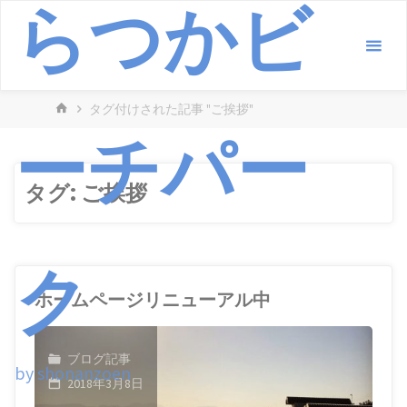
らつかビ
コ
ン
テ
ン
ホ
タグ付けされた記事 "ご挨拶"
ツ
ーチパー
ー
へ
ム
ス
キ
タグ:
ご挨拶
ッ
プ
ク
ホームページリニューアル中
ブログ記事
by shonanzoen
2018年3月8日