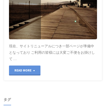
現在、サイトリニューアルにつき一部ページが準備中
となっており ご利用の皆様には大変ご不便をお掛けし
て …
"ホ
READ MORE
ー
ム
タグ
ペ