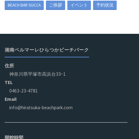
BEACH BAR SUCCA
ご挨拶
イベント
予約状況
ー
ジ
リ
ニ
湘南ベルマーレひらつかビーチパーク
ュ
住所
ー
神奈川県平塚市高浜台33−1
TEL
ア
0463-23-4781
ル
Email
info@hiratsuka-beachpark.com
中"
開館時間